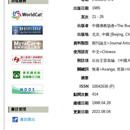
加值服務
1985
出版日期
21 - 26
頁次
出版者
中國佛教協會=The Buddhis
出版地
北京, 中國 [Beijing, Ch
資料類型
期刊論文=Journal Artic
使用語言
中文=Chinese
附註項
出自王雷泉編 《中國
關鍵詞
無著=Asanga; 世親=Va
摘要
ISSN
10042636 (P)
414
點閱次數
1998.04.28
建檔日期
書目管理
2021.08.04
更新日期
書目匯出