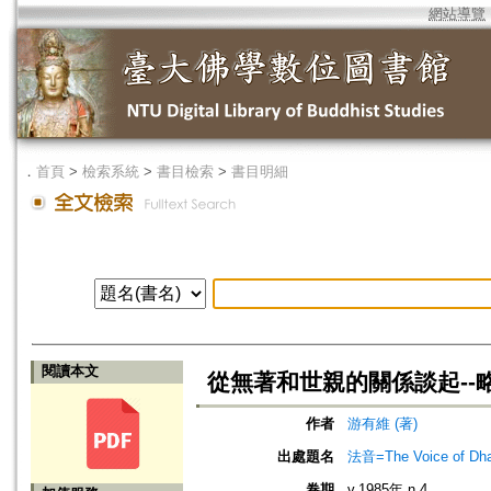
網站導覽
．
首頁
>
檢索系統
>
書目檢索
>
書目明細
閱讀本文
從無著和世親的關係談起--
作者
游有維 (著)
出處題名
法音=The Voice of Dh
卷期
v.1985年 n.4