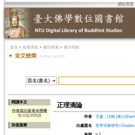
網站導覽
．
首頁
>
檢索系統
>
書目檢索
>
書目明細
閱讀本文
正理滴論
作者或出版者未授權
無法提供閱讀
作者
王森
;
法稱 (著)=Dharmak
加值服務
出處題名
世界宗教研究=Studies in 
n.1
卷期