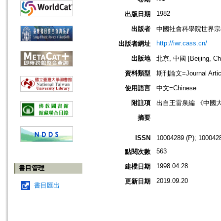
1982
出版日期
出版者
中國社會科學院世界宗
http://iwr.cass.cn/
出版者網址
出版地
北京, 中國 [Beijing, Ch
資料類型
期刊論文=Journal Artic
使用語言
中文=Chinese
附註項
出自王雷泉編 《中國
摘要
ISSN
10004289 (P); 1000428
563
點閱次數
1998.04.28
建檔日期
書目管理
2019.09.20
更新日期
書目匯出