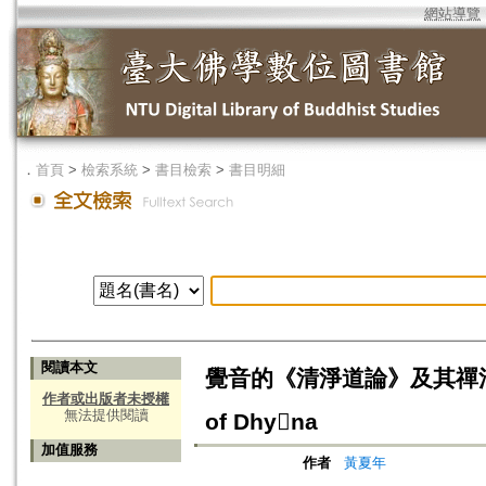
網站導覽
．
首頁
>
檢索系統
>
書目檢索
>
書目明細
閱讀本文
覺音的《清淨道論》及其禪法=Buddh
作者或出版者未授權
無法提供閱讀
of Dhyna
加值服務
作者
黃夏年