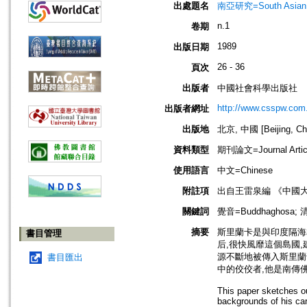
出處題名
南亞研究=South Asian 
n.1
卷期
1989
出版日期
26 - 36
頁次
出版者
中國社會科學出版社
http://www.csspw.com
出版者網址
出版地
北京, 中國 [Beijing, Ch
資料類型
期刊論文=Journal Artic
使用語言
中文=Chinese
附註項
出自王雷泉編 《中國
關鍵詞
覺音=Buddhaghosa; 
摘要
斯里蘭卡是與印度隔海
書目管理
后,很快風靡這個島國
源不斷地被傳入斯里蘭
書目匯出
中的佼佼者,他是南傳
This paper sketches ou
backgrounds of his ca