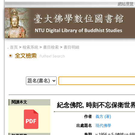
網站導覽
．
首頁
>
檢索系統
>
書目檢索
>
書目明細
閱讀本文
紀念佛陀, 時刻不忘保衛世
作者
義方 (著)
出處題名
現代佛學
卷期
v.1956 n.5 (總號=n.69)