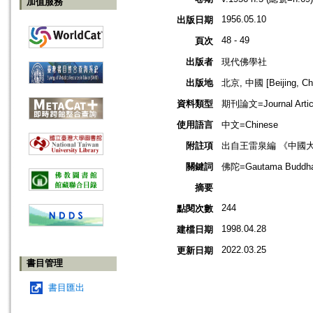
加值服務
1956.05.10
出版日期
48 - 49
頁次
出版者
現代佛學社
出版地
北京, 中國 [Beijing, Ch
資料類型
期刊論文=Journal Artic
使用語言
中文=Chinese
附註項
出自王雷泉編 《中國
關鍵詞
佛陀=Gautama Buddh
摘要
244
點閱次數
1998.04.28
建檔日期
2022.03.25
更新日期
書目管理
書目匯出