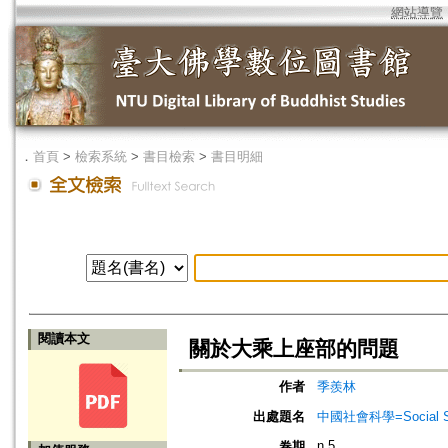
網站導覽
．
首頁
>
檢索系統
>
書目檢索
>
書目明細
閱讀本文
關於大乘上座部的問題
作者
季羨林
出處題名
中國社會科學=Social Sci
n.5
卷期