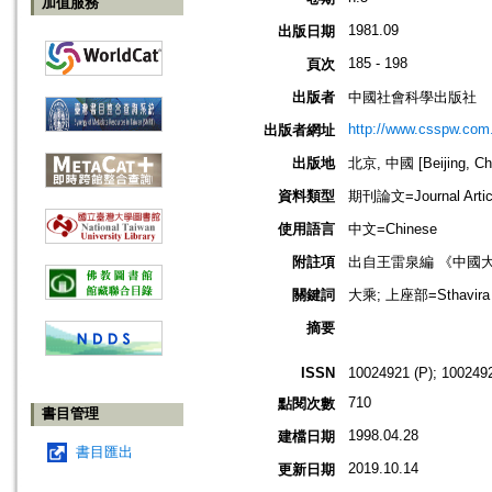
加值服務
1981.09
出版日期
185 - 198
頁次
出版者
中國社會科學出版社
http://www.csspw.com
出版者網址
出版地
北京, 中國 [Beijing, Ch
資料類型
期刊論文=Journal Artic
使用語言
中文=Chinese
附註項
出自王雷泉編 《中國
關鍵詞
大乘; 上座部=Sthavira
摘要
ISSN
10024921 (P); 1002492
710
點閱次數
書目管理
1998.04.28
建檔日期
書目匯出
2019.10.14
更新日期