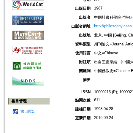
1987
出版日期
出版者
中國社會科學院哲學研
http://philosophy.cass
出版者網址
出版地
北京, 中國 [Beijing, Ch
資料類型
期刊論文=Journal Artic
使用語言
中文=Chinese
附註項
出自王雷泉編 《中國
關鍵詞
中國佛教史=Chinese Bud
摘要
ISSN
10000216 (P); 1000021
611
點閱次數
書目管理
1998.04.28
建檔日期
書目匯出
2019.09.24
更新日期