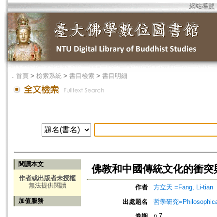
網站導覽
．
首頁
>
檢索系統
>
書目檢索
>
書目明細
閱讀本文
佛教和中國傳統文化的衝突
作者或出版者未授權
無法提供閱讀
作者
方立天 =Fang, Li-tian
加值服務
出處題名
哲學研究=Philosophical
n.7
卷期