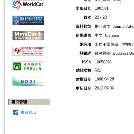
1983.01
出版日期
22 - 23
頁次
資料類型
期刊論文=Journal Artic
使用語言
中文=Chinese
附註項
出自王雷泉編 《中國
關鍵詞
佛教哲學=Buddhist Doc
ISSN
10050396
621
點閱次數
1998.04.28
建檔日期
2012.09.06
更新日期
書目管理
書目匯出