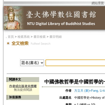
網站導覽
．
首頁
>
檢索系統
>
書目檢索
>
書目明細
閱讀本文
中國佛教哲學是中國哲學的
作者或出版者未授權
無法提供閱讀
作者
方立天 (著)=Fang, Li-tia
加值服務
出處題名
中國哲學史=History of C
卷期
n.1 (總號=n.10)