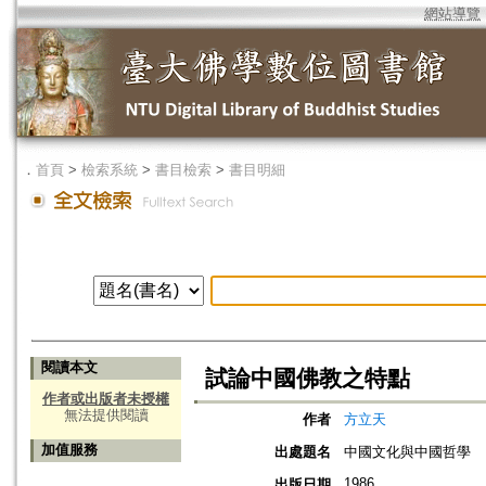
網站導覽
．
首頁
>
檢索系統
>
書目檢索
>
書目明細
閱讀本文
試論中國佛教之特點
作者或出版者未授權
無法提供閱讀
作者
方立天
加值服務
出處題名
中國文化與中國哲學
1986
出版日期