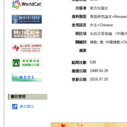
出版者
東方出版社
資料類型
專題研究論文=Research
使用語言
中文=Chinese
附註項
出自王雷泉編 《中國
關鍵詞
佛教; 佛; 中國佛教=Chin
摘要
538
點閱次數
1998.04.28
建檔日期
2016.07.20
更新日期
書目管理
書目匯出