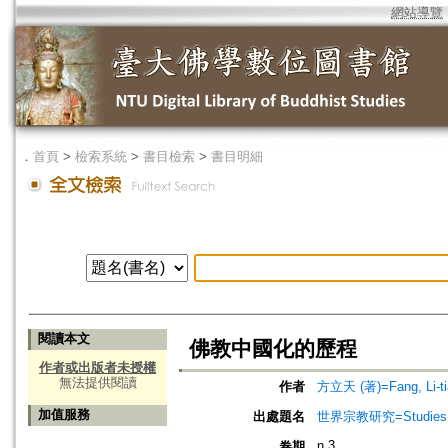
網站導覽
．
首頁
>
檢索系統
>
書目檢索
>
書目明細
閱讀本文
佛教中國化的歷程
作者或出版者未授權
無法提供閱讀
作者
方立天 (著)=Fang, Li-tia
加值服務
出處題名
世界宗教研究=Studies in 
n.3
卷期