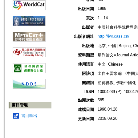
1989
出版日期
1 - 14
頁次
出版者
中國社會科學院世界宗
http://iwr.cass.cn/
出版者網址
出版地
北京, 中國 [Beijing, Ch
資料類型
期刊論文=Journal Artic
使用語言
中文=Chinese
附註項
出自王雷泉編 《中國
關鍵詞
初傳佛教; 佛教中國化
ISSN
10004289 (P); 1000428
585
點閱次數
書目管理
1998.04.28
建檔日期
書目匯出
2019.09.20
更新日期