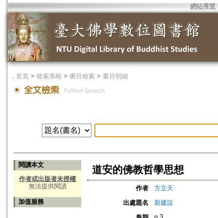
網站導覽
．
首頁
>
檢索系統
>
書目檢索
>
書目明細
閱讀本文
道安的佛教哲學思想
作者或出版者未授權
無法提供閱讀
作者
方立天
加值服務
出處題名
新建設
n.3
卷期