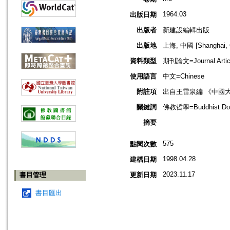
1964.03
出版日期
出版者
新建設編輯出版
出版地
上海, 中國 [Shanghai, 
資料類型
期刊論文=Journal Artic
使用語言
中文=Chinese
附註項
出自王雷泉編 《中國
關鍵詞
佛教哲學=Buddhist Doct
摘要
575
點閱次數
1998.04.28
建檔日期
2023.11.17
書目管理
更新日期
書目匯出