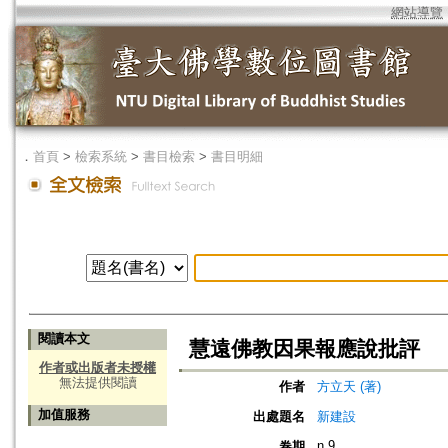
網站導覽
．
首頁
>
檢索系統
>
書目檢索
>
書目明細
閱讀本文
慧遠佛教因果報應說批評
作者或出版者未授權
無法提供閱讀
作者
方立天 (著)
加值服務
出處題名
新建設
n.9
卷期