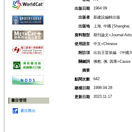
1964.09
出版日期
出版者
新建設編輯出版
出版地
上海, 中國 [Shanghai, 
資料類型
期刊論文=Journal Artic
使用語言
中文=Chinese
附註項
出自王雷泉編 《中國
關鍵詞
佛教; 佛; 因果=Cause an
摘要
642
點閱次數
1998.04.28
建檔日期
2023.11.17
更新日期
書目管理
書目匯出