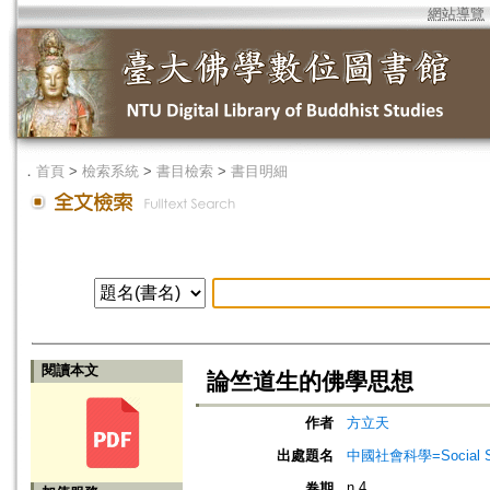
網站導覽
．
首頁
>
檢索系統
>
書目檢索
>
書目明細
閱讀本文
論竺道生的佛學思想
作者
方立天
出處題名
中國社會科學=Social Sci
n.4
卷期