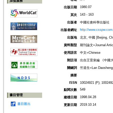
加值服務
1980.07
出版日期
143 - 163
頁次
出版者
中國社會科學出版社
http://www.csspw.com
出版者網址
出版地
北京, 中國 [Beijing, Ch
資料類型
期刊論文=Journal Artic
使用語言
中文=Chinese
附註項
出自王雷泉編 《中國
關鍵詞
竺道生=Lan Daosheng
摘要
ISSN
10024921 (P); 1002492
549
點閱次數
書目管理
1998.04.28
建檔日期
書目匯出
2019.10.14
更新日期