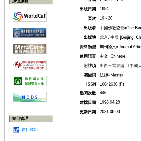
加值服務
1984
出版日期
19 - 20
頁次
出版者
中國佛教協會=The Buddhis
出版地
北京, 中國 [Beijing, Ch
資料類型
期刊論文=Journal Artic
使用語言
中文=Chinese
附註項
出自王雷泉編 《中國
關鍵詞
法師=Master
ISSN
10042636 (P)
446
點閱次數
1998.04.28
建檔日期
2021.08.03
更新日期
書目管理
書目匯出