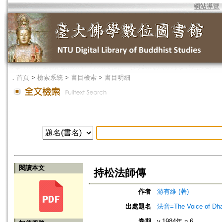
網站導覽
．
首頁
>
檢索系統
>
書目檢索
>
書目明細
閱讀本文
持松法師傳
作者
游有維 (著)
出處題名
法音=The Voice of Dh
卷期
v.1984年 n.6