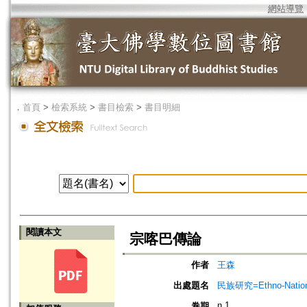
網站導覽
．
首頁
>
檢索系統
>
書目檢索
>
書目明細
閱讀本文
宗喀巴傳論
作者
王森
出處題名
民族研究=Ethno-Nationa
n.1
卷期