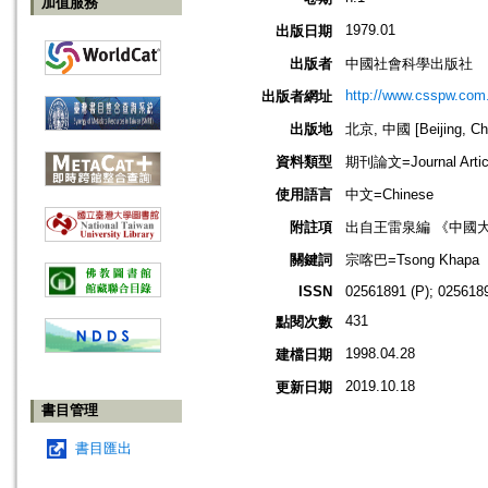
加值服務
1979.01
出版日期
出版者
中國社會科學出版社
http://www.csspw.com
出版者網址
出版地
北京, 中國 [Beijing, Ch
資料類型
期刊論文=Journal Artic
使用語言
中文=Chinese
附註項
出自王雷泉編 《中國
關鍵詞
宗喀巴=Tsong Khapa
ISSN
02561891 (P); 0256189
431
點閱次數
1998.04.28
建檔日期
2019.10.18
更新日期
書目管理
書目匯出