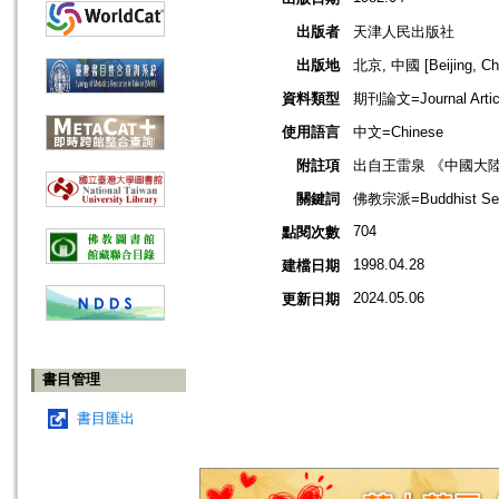
出版者
天津人民出版社
出版地
北京, 中國 [Beijing, Ch
資料類型
期刊論文=Journal Artic
使用語言
中文=Chinese
附註項
出自王雷泉 《中國大
關鍵詞
佛教宗派=Buddhist Sec
704
點閱次數
1998.04.28
建檔日期
2024.05.06
更新日期
書目管理
書目匯出