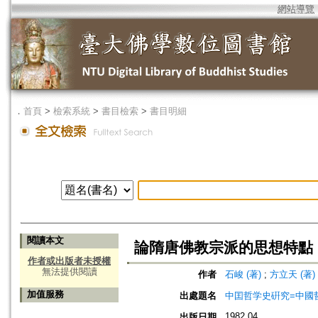
網站導覽
．
首頁
>
檢索系統
>
書目檢索
>
書目明細
閱讀本文
論隋唐佛教宗派的思想特點
作者或出版者未授權
無法提供閱讀
作者
石峻 (著)
;
方立天 (著)
加值服務
出處題名
中囯哲学史硏究=中國
1982.04
出版日期