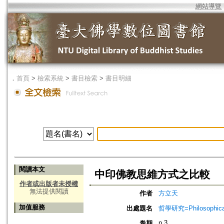
網站導覽
．
首頁
>
檢索系統
>
書目檢索
>
書目明細
閱讀本文
中印佛教思維方式之比較
作者或出版者未授權
無法提供閱讀
作者
方立天
加值服務
出處題名
哲學研究=Philosophical
n.3
卷期