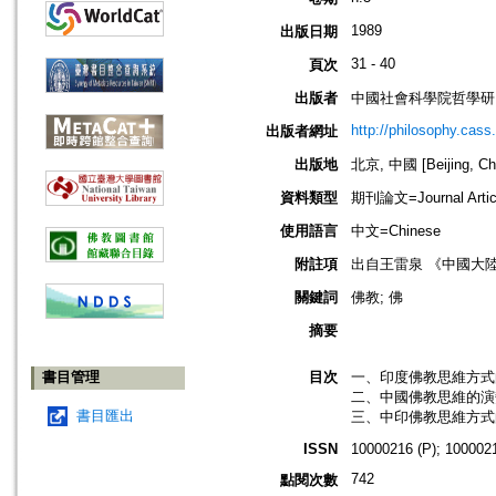
1989
出版日期
31 - 40
頁次
出版者
中國社會科學院哲學研
http://philosophy.cass
出版者網址
出版地
北京, 中國 [Beijing, Ch
資料類型
期刊論文=Journal Artic
使用語言
中文=Chinese
附註項
出自王雷泉 《中國大
關鍵詞
佛教; 佛
摘要
書目管理
目次
一、印度佛教思維方式的
二、中國佛教思維的演變
書目匯出
三、中印佛教思維方式的
ISSN
10000216 (P); 1000021
742
點閱次數