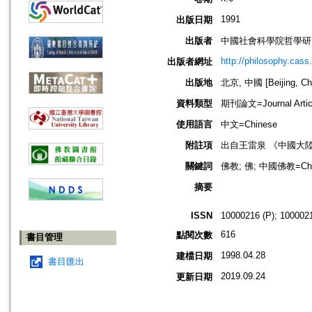
1991
出版日期
出版者
中國社會科學院哲學研
http://philosophy.cass
出版者網址
出版地
北京, 中國 [Beijing, Ch
資料類型
期刊論文=Journal Artic
使用語言
中文=Chinese
附註項
出自王雷泉 《中國大
關鍵詞
佛教; 佛; 中國佛教=Chin
摘要
ISSN
10000216 (P); 1000021
616
點閱次數
書目管理
1998.04.28
建檔日期
書目匯出
2019.09.24
更新日期