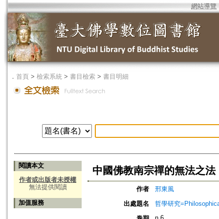
網站導覽
．
首頁
>
檢索系統
>
書目檢索
>
書目明細
閱讀本文
中國佛教南宗禪的無法之法
作者或出版者未授權
無法提供閱讀
作者
邢東風
加值服務
出處題名
哲學研究=Philosophical
n.6
卷期