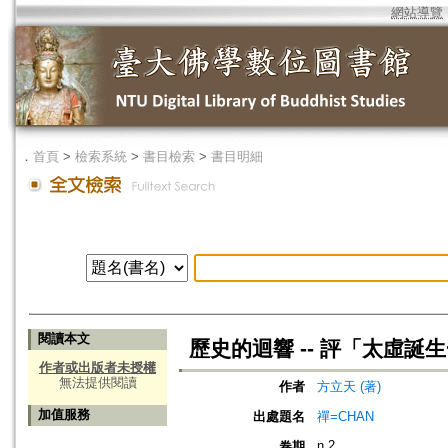
網站導覽
．
首頁
>
檢索系統
>
書目檢索
>
書目明細
閱讀本文
歷史的迴響 -- 評「太虛
作者或出版者未授權
無法提供閱讀
作者
方立天 (著)
加值服務
出處題名
禪=CHAN
n.2
卷期