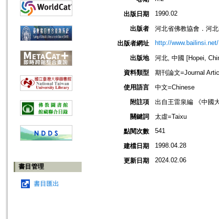
1990.02
出版日期
出版者
河北省佛教協會．河北
http://www.bailinsi.net/
出版者網址
出版地
河北, 中國 [Hopei, Chi
資料類型
期刊論文=Journal Artic
使用語言
中文=Chinese
附註項
出自王雷泉編 《中國大
關鍵詞
太虛=Taixu
541
點閱次數
1998.04.28
建檔日期
2024.02.06
更新日期
書目管理
書目匯出