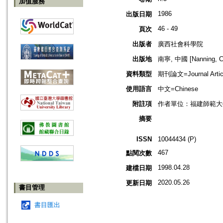
加值服務
1986
出版日期
46 - 49
頁次
出版者
廣西社會科學院
出版地
南寧, 中國 [Nanning, C
資料類型
期刊論文=Journal Artic
使用語言
中文=Chinese
附註項
作者單位：福建師範大
摘要
ISSN
10044434 (P)
467
點閱次數
1998.04.28
建檔日期
2020.05.26
更新日期
書目管理
書目匯出