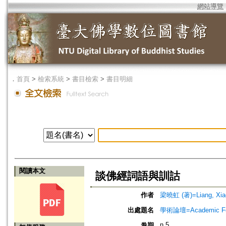
網站導覽
．
首頁
>
檢索系統
>
書目檢索
>
書目明細
閱讀本文
談佛經詞語與訓詁
作者
梁曉虹 (著)=Liang, Xiao
出處題名
學術論壇=Academic F
n.5
卷期