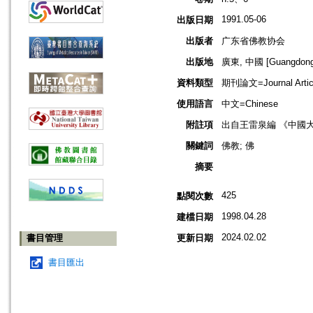
1991.05-06
出版日期
出版者
广东省佛教协会
出版地
廣東, 中國 [Guangdong,
資料類型
期刊論文=Journal Artic
使用語言
中文=Chinese
附註項
出自王雷泉編 《中國
關鍵詞
佛教; 佛
摘要
425
點閱次數
1998.04.28
建檔日期
2024.02.02
書目管理
更新日期
書目匯出