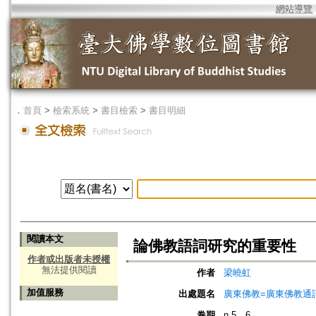
網站導覽
．
首頁
>
檢索系統
>
書目檢索
>
書目明細
閱讀本文
論佛教語詞研究的重要性
作者或出版者未授權
無法提供閱讀
作者
梁曉虹
加值服務
出處題名
廣東佛教=廣東佛教通
卷期
n.5、6