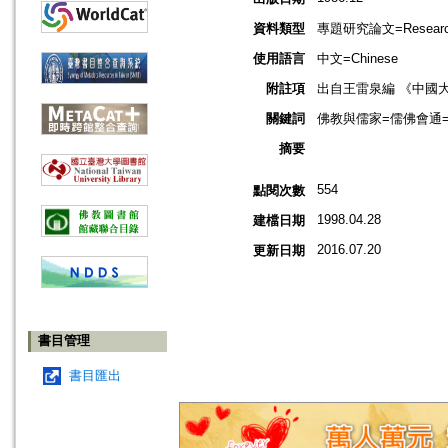
資料類型
專題研究論文=Research
使用語言
中文=Chinese
附註項
出自王雷泉編 《中國
關鍵詞
佛教與儒家=儒佛會通=Budd
摘要
554
點閱次數
1998.04.28
建檔日期
2016.07.20
更新日期
書目管理
書目匯出