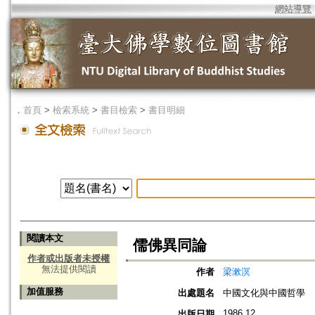
網站導覽
．
首頁
>
檢索系統
>
書目檢索
>
書目明細
閱讀本文
儒佛異同論
作者或出版者未授權
無法提供閱讀
作者
梁漱溟
加值服務
出處題名
中國文化與中國哲學
1986.12
出版日期