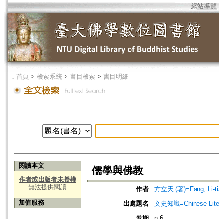
網站導覽
．
首頁
>
檢索系統
>
書目檢索
>
書目明細
閱讀本文
儒學與佛教
作者或出版者未授權
無法提供閱讀
作者
方立天 (著)=Fang, Li-tia
加值服務
出處題名
文史知識=Chinese Litera
n.6
卷期