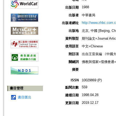
1988
出版日期
出版者
中華書局
http://www.zhbc.com.c
出版者網址
出版地
北京, 中國 [Beijing, Ch
資料類型
期刊論文=Journal Artic
使用語言
中文=Chinese
附註項
出自王雷泉編 《中國
關鍵詞
佛教與儒家=儒佛會通=Budd
摘要
ISSN
10029869 (P)
559
點閱次數
書目管理
1998.04.28
建檔日期
書目匯出
2019.12.17
更新日期