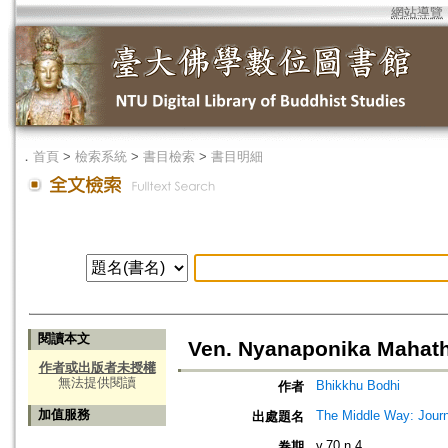
網站導覽
．
首頁
>
檢索系統
>
書目檢索
>
書目明細
閱讀本文
Ven. Nyanaponika Mahath
作者或出版者未授權
無法提供閱讀
Bhikkhu Bodhi
作者
加值服務
The Middle Way: Journ
出處題名
v.70 n.4
卷期