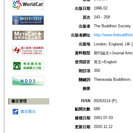
1996.02
出版日期
243 - 258
頁次
The Buddhist Society
出版者
http://www.thebuddhist
出版者網址
出版地
London, England, U
資料類型
期刊論文=Journal Artic
使用語言
英文=English
350
附註項
Theravada Buddhism; 
關鍵詞
摘要
ISSN
00263214 (P)
書目管理
680
點閱次數
書目匯出
2001.07.03
建檔日期
2020.11.12
更新日期