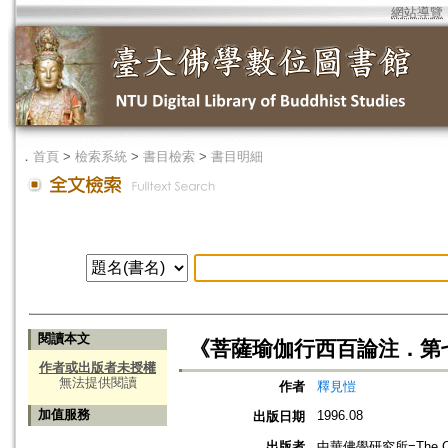
網站導覽
．
首頁
>
檢索系統
>
書目檢索
>
書目明細
閱讀本文
《菩薩瑜伽行西百論注．第
作者或出版者未授權
無法提供閱讀
作者
釋見愷
加值服務
1996.08
出版日期
出版者
中華佛學研究所=The Chung-