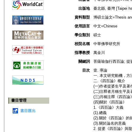
出版地
臺北縣, 臺灣 [Taipei hsi
資料類型
博碩士論文=Thesis and D
使用語言
中文=Chinese
學位類別
碩士
校院名稱
中華佛學研究所
指導教授
萬金川
關鍵詞
菩薩瑜伽行西百論; 提婆
目次
壹. 導論
一. 本文研究動機，
二.《四百論》概介
(一)作者提婆生平及著
(二)注釋者月稱生平及
(三)月稱注釋《四百論
書目管理
(四)關於《四百論》
1.《四百論》大義
書目匯出
(1).總義
(2).關於《四百論》
(3).關於論名的意義
2. 提婆《四百論》與