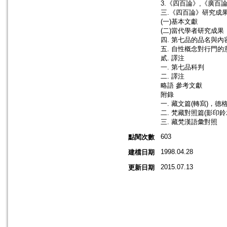
3.《四百論》,《廣百
三.《四百論》研究成
(一)基本文獻
(二)當代學者研究成果
四. 第七品的品名與內
五. 自性概念對行門的
貳. 譯注
一. 第七品科判
二. 譯注
略語 參考文獻
附錄
一. 藏文篇(轉寫)，德
二. 梵藏對照篇(影印鈴
三. 藏梵漢語彙對照
603
點閱次數
1998.04.28
建檔日期
2015.07.13
更新日期