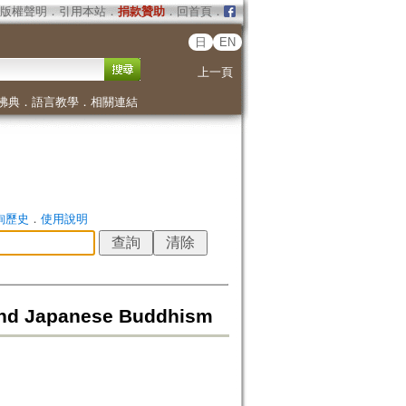
版權聲明
．
引用本站
．
捐款贊助
．
回首頁
．
日
EN
上一頁
佛典
．
語言教學
．
相關連結
詢歷史
．
使用說明
 and Japanese Buddhism