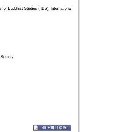
hist Studies (IIBS), International
 Society