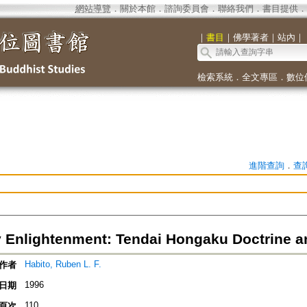
網站導覽
．
關於本館
．
諮詢委員會
．
聯絡我們
．
書目提供
．
｜
書目
｜
佛學著者
｜
站內
｜
檢索系統
．
全文專區
．
數位
進階查詢
．
查
y Enlightenment: Tendai Hongaku Doctrine
Habito, Ruben L. F.
作者
1996
日期
110
頁次