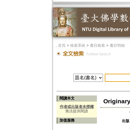
．
首頁
>
檢索系統
>
書目檢索
>
書目明細
閱讀本文
Originar
作者或出版者未授權
無法提供閱讀
加值服務
出版