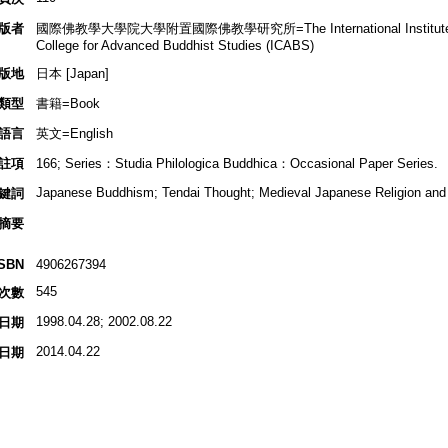
版者
國際佛教學大學院大學附置國際佛教學研究所=The International Institute for Budd
College for Advanced Buddhist Studies (ICABS)
版地
日本 [Japan]
類型
書籍=Book
語言
英文=English
註項
166; Series：Studia Philologica Buddhica：Occasional Paper Series.
Japanese Buddhism; Tendai Thought; Medieval Japanese Religion and
鍵詞
摘要
ISBN
4906267394
545
次數
1998.04.28; 2002.08.22
日期
2014.04.22
日期