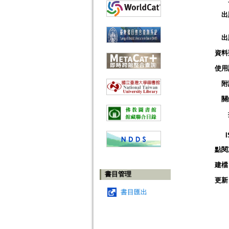
出
出
資料
使用
附
關
點閱
建檔
書目管理
更新
書目匯出