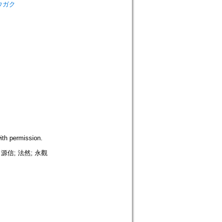
シュウガク
h permission.
源信; 法然; 永觀