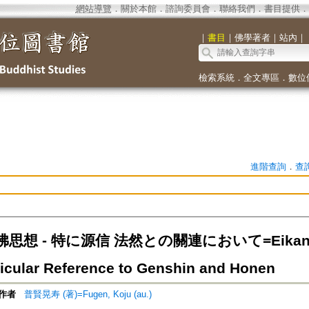
網站導覽
．
關於本館
．
諮詢委員會
．
聯絡我們
．
書目提供
．
｜
書目
｜
佛學著者
｜
站內
｜
檢索系統
．
全文專區
．
數位
進階查詢
．
查
想 - 特に源信 法然との關連において=Eikan's N
ticular Reference to Genshin and Honen
作者
普賢晃寿 (著)=Fugen, Koju (au.)