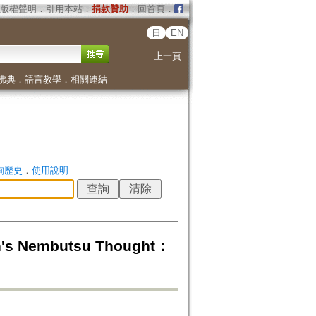
版權聲明
．
引用本站
．
捐款贊助
．
回首頁
．
日
EN
上一頁
佛典
．
語言教學
．
相關連結
詢歷史
．
使用說明
embutsu Thought：