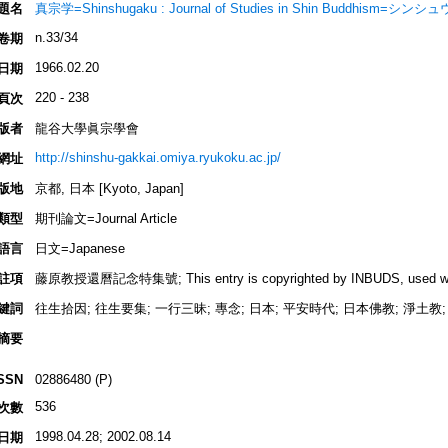
題名
真宗学=Shinshugaku : Journal of Studies in Shin Buddhism=シン
n.33/34
卷期
1966.02.20
日期
220 - 238
頁次
版者
龍谷大學眞宗學會
http://shinshu-gakkai.omiya.ryukoku.ac.jp/
網址
版地
京都, 日本 [Kyoto, Japan]
類型
期刊論文=Journal Article
語言
日文=Japanese
註項
藤原教授還曆記念特集號; This entry is copyrighted by INBUDS, used wit
鍵詞
往生拾因; 往生要集; 一行三昧; 專念; 日本; 平安時代; 日本佛教; 淨土教; 
摘要
SSN
02886480 (P)
536
次數
1998.04.28; 2002.08.14
日期