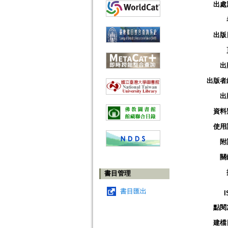
出處
出版
出
出版者
出
資料
使用
附
關
書目管理
書目匯出
I
點閱
建檔