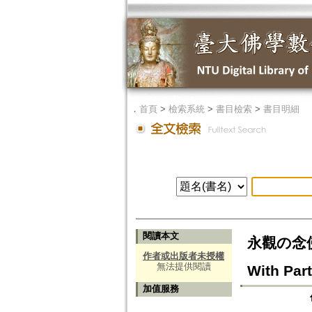
．
首頁
>
檢索系統
>
書目檢索
>
書目明細
閱讀本文
永觀の念佛思
作者或出版者未授權
無法提供閱讀
With Par
加值服務