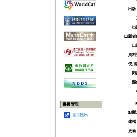
出版
出
出版者
出
資料
使用
附
關
I
書目管理
點閱
書目匯出
建檔
更新