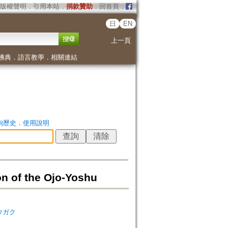
版權聲明
．
引用本站
．
捐款贊助
．
回首頁
．
日
EN
上一頁
佛典
．
語言教學
．
相關連結
詢歷史
．
使用說明
of the Ojo-Yoshu
シュウガク