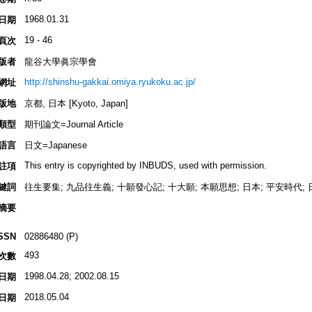
1968.01.31
日期
19 - 46
頁次
版者
龍谷大學眞宗學會
http://shinshu-gakkai.omiya.ryukoku.ac.jp/
網址
版地
京都, 日本 [Kyoto, Japan]
類型
期刊論文=Journal Article
語言
日文=Japanese
This entry is copyrighted by INBUDS, used with permission.
註項
鍵詞
往生要集; 九品往生義; 十願發心記; 十大願; 本願思想; 日本; 平安時代; 日
摘要
SSN
02886480 (P)
493
次數
1998.04.28; 2002.08.15
日期
2018.05.04
日期