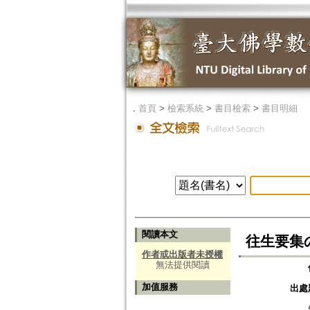
．
首頁
>
檢索系統
>
書目檢索
>
書目明細
閱讀本文
往生要集の成立
作者或出版者未授權
無法提供閱讀
加值服務
出處