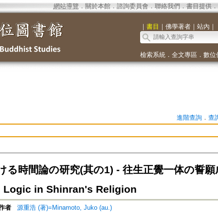
網站導覽
．
關於本館
．
諮詢委員會
．
聯絡我們
．
書目提供
．
｜
書目
｜
佛學著者
｜
站內
｜
檢索系統
．
全文專區
．
數位
進階查詢
．
查
る時間論の研究(其の1) - 往生正覺一体の誓願成就
Logic in Shinran's Religion
作者
源重浩 (著)=Minamoto, Juko (au.)