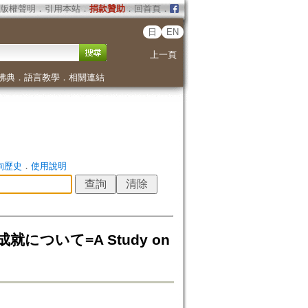
版權聲明
．
引用本站
．
捐款贊助
．
回首頁
．
日
EN
上一頁
佛典
．
語言教學
．
相關連結
詢歷史
．
使用說明
について=A Study on