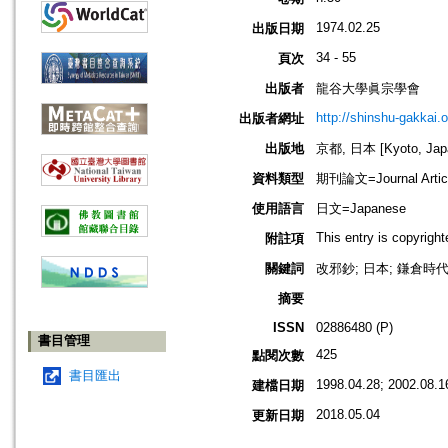
1974.02.25
出版日期
34 - 55
頁次
出版者
龍谷大學眞宗學會
http://shinshu-gakkai.
出版者網址
出版地
京都, 日本 [Kyoto, Jap
資料類型
期刊論文=Journal Artic
使用語言
日文=Japanese
This entry is copyrigh
附註項
關鍵詞
改邪鈔; 日本; 鎌倉時代
摘要
ISSN
02886480 (P)
書目管理
425
點閱次數
書目匯出
1998.04.28; 2002.08.1
建檔日期
2018.05.04
更新日期