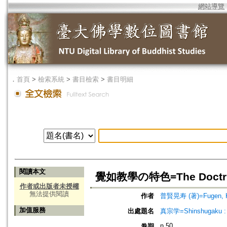
網站導覽
．
首頁
>
檢索系統
>
書目檢索
>
書目明細
閱讀本文
覺如教學の特色=The Doctrinal
作者或出版者未授權
無法提供閱讀
作者
普賢晃寿 (著)=Fugen, Ko
加值服務
出處題名
真宗学=Shinshugaku : 
n.50
卷期