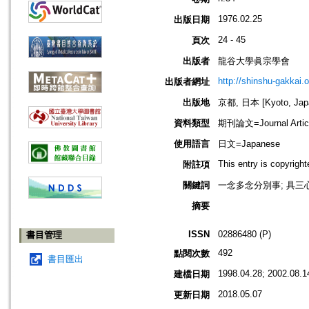
1976.02.25
出版日期
24 - 45
頁次
出版者
龍谷大學眞宗學會
http://shinshu-gakkai.
出版者網址
出版地
京都, 日本 [Kyoto, Jap
資料類型
期刊論文=Journal Artic
使用語言
日文=Japanese
This entry is copyrigh
附註項
關鍵詞
一念多念分別事; 具三心義
摘要
ISSN
02886480 (P)
書目管理
492
點閱次數
書目匯出
1998.04.28; 2002.08.1
建檔日期
2018.05.07
更新日期