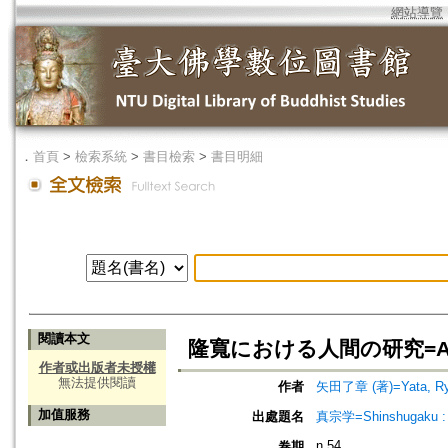
網站導覽
．
首頁
>
檢索系統
>
書目檢索
>
書目明細
閱讀本文
隆寬における人間の研究=A Study
作者或出版者未授權
無法提供閱讀
作者
矢田了章 (著)=Yata, Ryo
加值服務
出處題名
真宗学=Shinshugaku : 
n.54
卷期