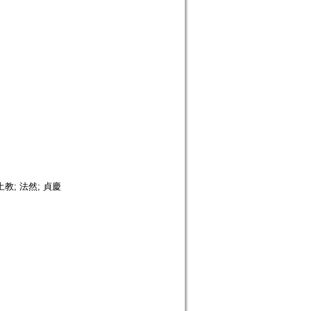
教; 法然; 貞慶