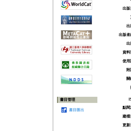
出版
出
出版者
出
資料
使用
附
關
I
書目管理
點閱
書目匯出
建檔
更新