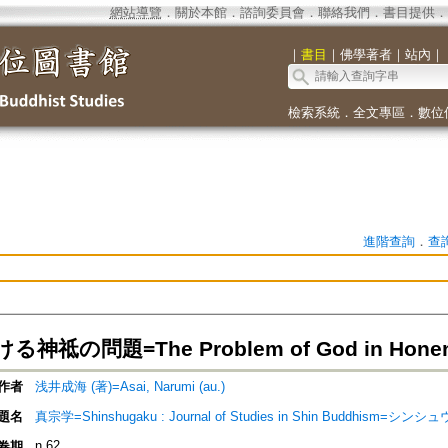
網站導覽
．
關於本館
．
諮詢委員會
．
聯絡我們
．
書目提供
．
｜
書目
｜
佛學著者
｜
站內
｜
檢索系統
．
全文專區
．
數位
進階查詢
．
查
祗の問題=The Problem of God in Honen's
作者
浅井成海 (著)=Asai, Narumi (au.)
題名
真宗学=Shinshugaku : Journal of Studies in Shin Buddhism=シン
n.62
卷期