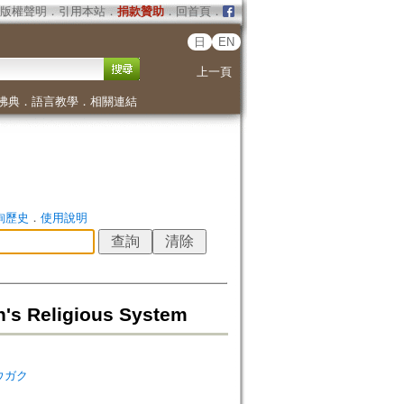
版權聲明
．
引用本站
．
捐款贊助
．
回首頁
．
日
EN
上一頁
佛典
．
語言教學
．
相關連結
詢歷史
．
使用說明
 Religious System
シュウガク