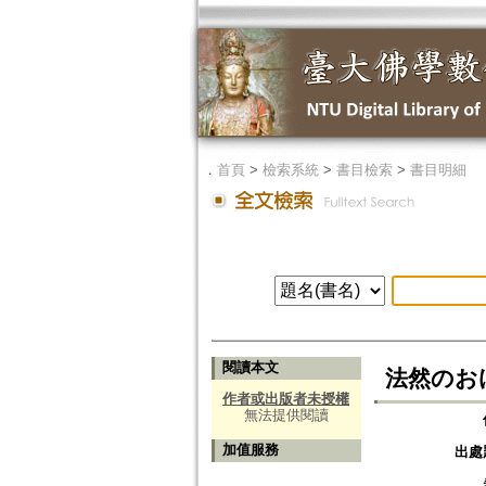
．
首頁
>
檢索系統
>
書目檢索
>
書目明細
閱讀本文
法然のおける神
作者或出版者未授權
無法提供閱讀
加值服務
出處