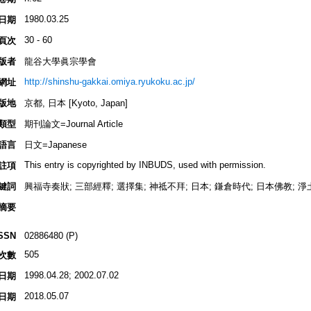
1980.03.25
日期
30 - 60
頁次
版者
龍谷大學眞宗學會
http://shinshu-gakkai.omiya.ryukoku.ac.jp/
網址
版地
京都, 日本 [Kyoto, Japan]
類型
期刊論文=Journal Article
語言
日文=Japanese
This entry is copyrighted by INBUDS, used with permission.
註項
鍵詞
興福寺奏狀; 三部經釋; 選擇集; 神祗不拜; 日本; 鎌倉時代; 日本佛教; 淨土
摘要
SSN
02886480 (P)
505
次數
1998.04.28; 2002.07.02
日期
2018.05.07
日期