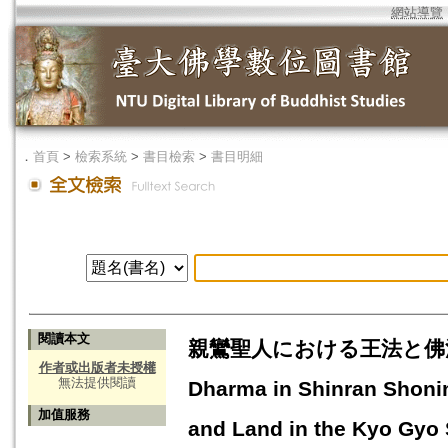
網站導覽
．
首頁
>
檢索系統
>
書目檢索
>
書目明細
閱讀本文
親鸞聖人における王法と佛法 - 
作者或出版者未授權
無法提供閱讀
Dharma in Shinran Shoni
加值服務
and Land in the Kyo Gyo 