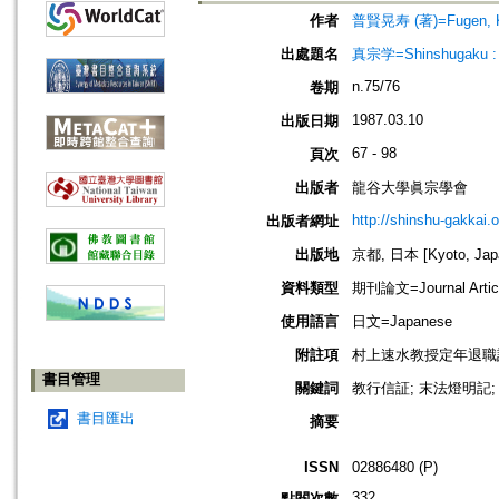
作者
普賢晃寿 (著)=Fugen, Ko
出處題名
真宗学=Shinshugaku : 
n.75/76
卷期
1987.03.10
出版日期
67 - 98
頁次
出版者
龍谷大學眞宗學會
http://shinshu-gakkai.
出版者網址
出版地
京都, 日本 [Kyoto, Jap
資料類型
期刊論文=Journal Artic
使用語言
日文=Japanese
附註項
村上速水教授定年退職記念特集號 
書目管理
關鍵詞
教行信証; 末法燈明記; 
書目匯出
摘要
ISSN
02886480 (P)
332
點閱次數