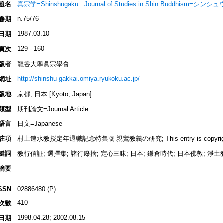
題名
真宗学=Shinshugaku : Journal of Studies in Shin Buddhism=シン
n.75/76
卷期
1987.03.10
日期
129 - 160
頁次
版者
龍谷大學眞宗學會
http://shinshu-gakkai.omiya.ryukoku.ac.jp/
網址
版地
京都, 日本 [Kyoto, Japan]
類型
期刊論文=Journal Article
語言
日文=Japanese
註項
村上速水教授定年退職記念特集號 親鸞教義の研究; This entry is copyrighted by
鍵詞
教行信証; 選擇集; 諸行廢捨; 定心三昧; 日本; 鎌倉時代; 日本佛教; 淨土教
摘要
SSN
02886480 (P)
410
次數
1998.04.28; 2002.08.15
日期