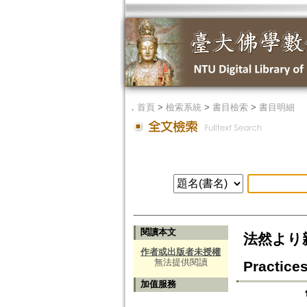
．
首頁
>
檢索系統
>
書目檢索
>
書目明細
閱讀本文
法然より親鸞
作者或出版者未授權
無法提供閱讀
Practices
加值服務