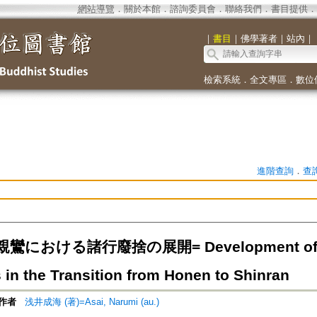
網站導覽
．
關於本館
．
諮詢委員會
．
聯絡我們
．
書目提供
．
｜
書目
｜
佛學著者
｜
站內
｜
檢索系統
．
全文專區
．
數位
進階查詢
．
查
における諸行廢捨の展開= Development of Reje
 in the Transition from Honen to Shinran
作者
浅井成海 (著)=Asai, Narumi (au.)