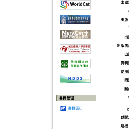
出處
出版
出
出版者
出
資料
使用
附
關
書目管理
書目匯出
I
點閱
建檔