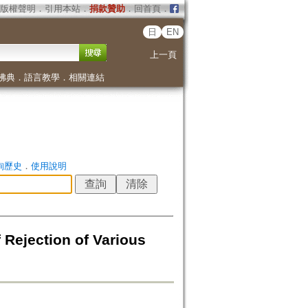
版權聲明
．
引用本站
．
捐款贊助
．
回首頁
．
日
EN
上一頁
佛典
．
語言教學
．
相關連結
詢歷史
．
使用說明
ction of Various