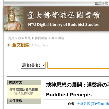
網站導覽
．
首頁
>
檢索系統
>
書目檢索
>
書目明細
閱讀本文
戒律思想の展開 : 涅槃経の不浄物
作者或出版者未授權
無法提供閱讀
Buddhist Precepts
加值服務
作者
土橋秀高 (著)=Tsuchihas