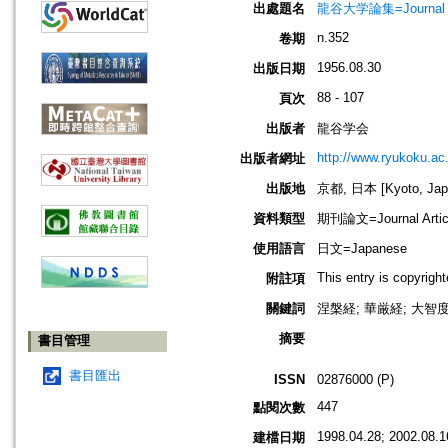
出處題名
龍谷大学論集=Journal 
n.352
卷期
1956.08.30
出版日期
88 - 107
頁次
出版者
龍谷学会
http://www.ryukoku.ac.
出版者網址
出版地
京都, 日本 [Kyoto, Jap
資料類型
期刊論文=Journal Artic
使用語言
日文=Japanese
This entry is copyrig
附註項
關鍵詞
涅槃経; 華厳経; 大智度論
摘要
書目管理
書目匯出
ISSN
02876000 (P)
447
點閱次數
1998.04.28; 2002.08.1
建檔日期