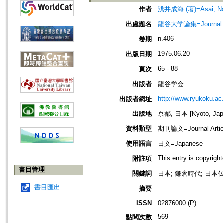
作者
浅井成海 (著)=Asai, Nar
出處題名
龍谷大学論集=Journal 
n.406
卷期
1975.06.20
出版日期
65 - 88
頁次
出版者
龍谷学会
http://www.ryukoku.ac.
出版者網址
出版地
京都, 日本 [Kyoto, Jap
資料類型
期刊論文=Journal Artic
使用語言
日文=Japanese
This entry is copyrig
附註項
書目管理
關鍵詞
日本; 鎌倉時代; 日本仏
書目匯出
摘要
ISSN
02876000 (P)
569
點閱次數