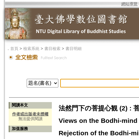
網站導覽
．
首頁
>
檢索系統
>
書目檢索
>
書目明細
閱讀本文
法然門下の菩提心観 (2) : 菩
作者或出版者未授權
無法提供閱讀
Views on the Bodhi-mind 
加值服務
Rejection of the Bodhi-m