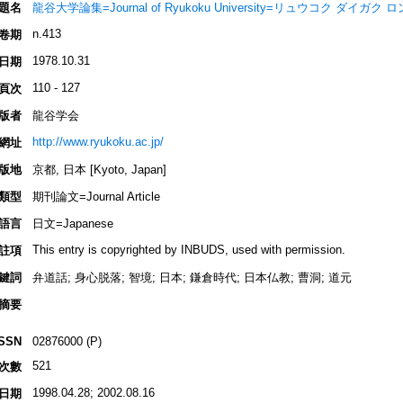
題名
龍谷大学論集=Journal of Ryukoku University=リュウコク ダイガク
n.413
卷期
1978.10.31
日期
110 - 127
頁次
版者
龍谷学会
http://www.ryukoku.ac.jp/
網址
版地
京都, 日本 [Kyoto, Japan]
類型
期刊論文=Journal Article
語言
日文=Japanese
This entry is copyrighted by INBUDS, used with permission.
註項
鍵詞
弁道話; 身心脱落; 智境; 日本; 鎌倉時代; 日本仏教; 曹洞; 道元
摘要
ISSN
02876000 (P)
521
次數
1998.04.28; 2002.08.16
日期