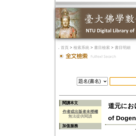
．
首頁
>
檢索系統
>
書目檢索
>
書目明細
閱讀本文
道元におけ
作者或出版者未授權
無法提供閱讀
of Dogen
加值服務