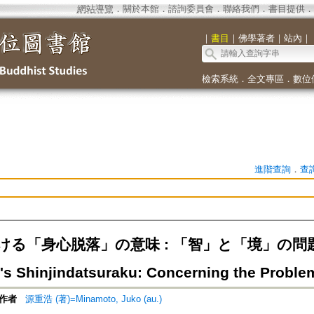
網站導覽
．
關於本館
．
諮詢委員會
．
聯絡我們
．
書目提供
．
｜
書目
｜
佛學著者
｜
站內
｜
檢索系統
．
全文專區
．
數位
進階查詢
．
查
る「身心脱落」の意味 : 「智」と「境」の問題を遶
's Shinjindatsuraku: Concerning the Proble
作者
源重浩 (著)=Minamoto, Juko (au.)