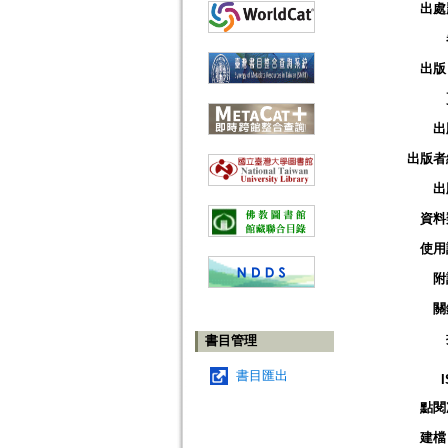
出處
出版
出
出版者
出
資料
使用
附
關
書目管理
書目匯出
點閱
建檔