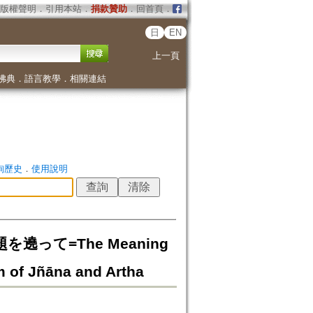
版權聲明
．
引用本站
．
捐款贊助
．
回首頁
．
日
EN
上一頁
佛典
．
語言教學
．
相關連結
詢歷史
．
使用說明
って=The Meaning
m of Jñāna and Artha