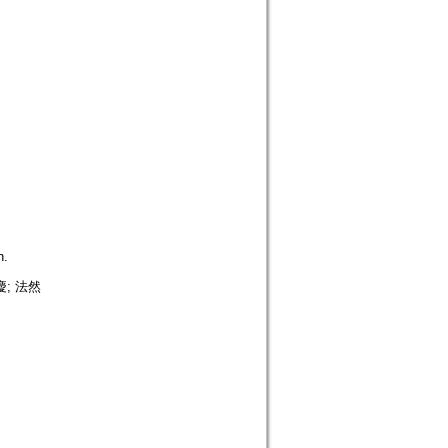
n.
慶; 法然