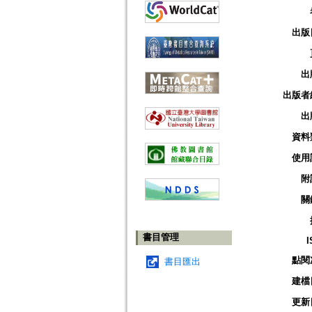
出版
出
出版者
出
資料
使用
附
關
書目管理
I
點閱
書目匯出
建檔
更新