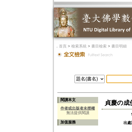
．
首頁
>
檢索系統
>
書目檢索
>
書目明細
閱讀本文
貞慶の成
作者或出版者未授權
無法提供閱讀
加值服務
出處