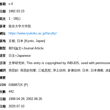
v.4
卷期
1982.03.23
日期
1 - 18(L)
頁次
版者
龍谷大学大学院
https://www.ryukoku.ac.jp/faculty/
網址
版地
京都, 日本 [Kyoto, Japan]
類型
期刊論文=Journal Article
語言
日文=Japanese
註項
文學研究科; This entry is copyrighted by INBUDS, used with permissio
鍵詞
尋思鈔; 尋思鈔別要; 三祗思想; 淨土信仰; 多佛信仰; 日本; 日本佛教; 貞
摘要
SSN
0388872X (P)
442
次數
1998.04.28; 2002.08.26
日期
2020.07.10
日期