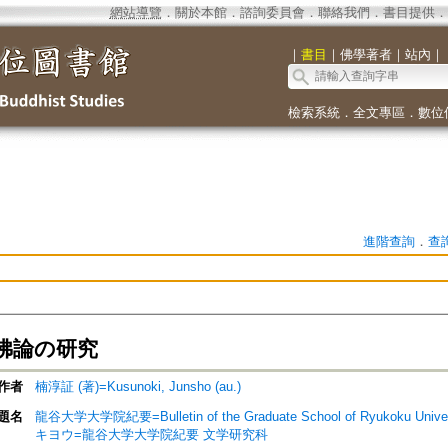
網站導覽
．
關於本館
．
諮詢委員會
．
聯絡我們
．
書目提供
．
｜
書目
｜
佛學著者
｜
站內
｜
檢索系統
．
全文專區
．
數位
進階查詢
．
查
佛論の研究
作者
楠淳証 (著)=Kusunoki, Junsho (au.)
題名
龍谷大学大学院紀要=Bulletin of the Graduate School of Ryukok
キヨウ=龍谷大学大学院紀要 文学研究科