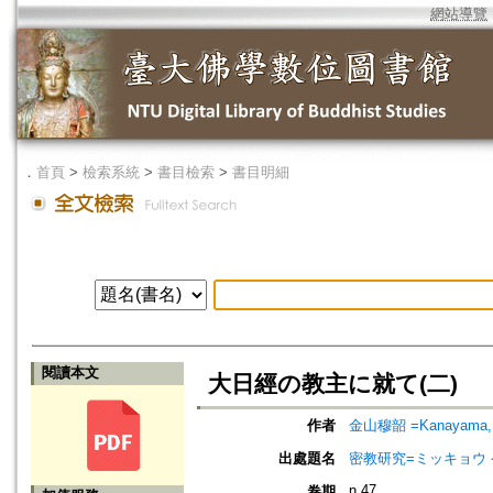
網站導覽
．
首頁
>
檢索系統
>
書目檢索
>
書目明細
閱讀本文
大日經の教主に就て(二)
作者
金山穆韶 =Kanayama, 
出處題名
密教研究=ミッキョウ ケンキュ
n.47
卷期