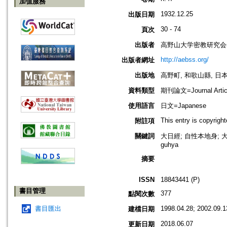
加值服務
1932.12.25
出版日期
30 - 74
頁次
出版者
高野山大学密教研究会=Associ
http://aebss.org/
出版者網址
出版地
高野町, 和歌山縣, 日本 [K
資料類型
期刊論文=Journal Artic
使用語言
日文=Japanese
This entry is copyrig
附註項
關鍵詞
大日經; 自性本地身; 大日
guhya
摘要
ISSN
18843441 (P)
書目管理
377
點閱次數
書目匯出
1998.04.28; 2002.09.1
建檔日期
2018.06.07
更新日期