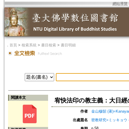
網站導覽
．
首頁
>
檢索系統
>
書目檢索
>
書目明細
閱讀本文
宥快法印の教主義：大日經の
作者
金山穆韶 (著)=Kanayama
出處題名
密教研究=ミッキョウ ケンキュ
n.58
卷期