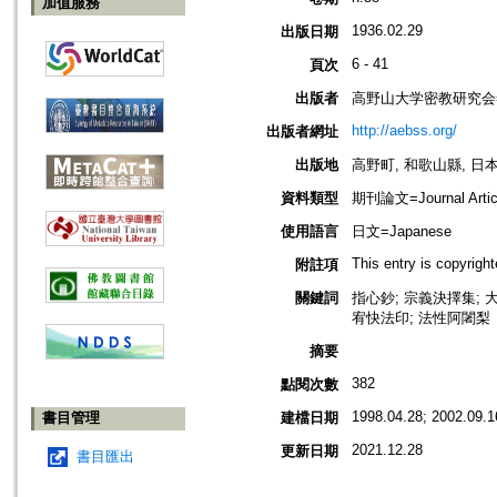
加值服務
1936.02.29
出版日期
6 - 41
頁次
出版者
高野山大学密教研究会=Associ
http://aebss.org/
出版者網址
出版地
高野町, 和歌山縣, 日本 [K
資料類型
期刊論文=Journal Artic
使用語言
日文=Japanese
This entry is copyrig
附註項
關鍵詞
指心鈔; 宗義決擇集; 大
宥快法印; 法性阿闍梨
摘要
382
點閱次數
1998.04.28; 2002.09.1
書目管理
建檔日期
2021.12.28
更新日期
書目匯出