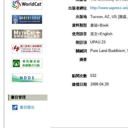
http://www.uapress.ar
出版者網址
出版地
Tucson, AZ, US [
資料類型
書籍=Book
使用語言
英文=English
UPAU.23
附註項
Pure Land Buddhism; 
關鍵詞
摘要
532
點閱次數
1998.04.28
建檔日期
書目管理
書目匯出