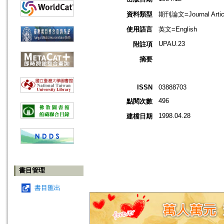
資料類型
期刊論文=Journal Artic
使用語言
英文=English
UPAU.23
附註項
摘要
ISSN
03888703
496
點閱次數
1998.04.28
建檔日期
書目管理
書目匯出