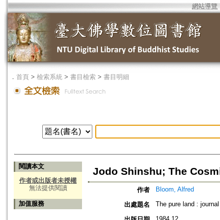
網站導覽
．
首頁
>
檢索系統
>
書目檢索
>
書目明細
閱讀本文
Jodo Shinshu; The Cosm
作者或出版者未授權
無法提供閱讀
Bloom, Alfred
作者
加值服務
The pure land : journ
出處題名
1984.12
出版日期