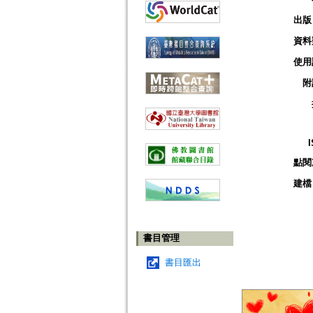
出版
資料
使用
附
點閱
建檔
書目管理
書目匯出