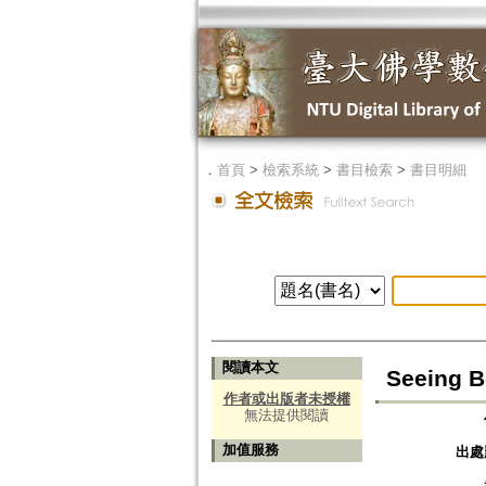
．
首頁
>
檢索系統
>
書目檢索
>
書目明細
閱讀本文
Seeing B
作者或出版者未授權
無法提供閱讀
加值服務
出處