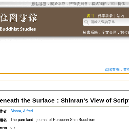
網站導覽
．
關於本館
．
諮詢委員會
．
聯絡我們
．
書目提供
．
｜
書目
｜
佛學著者
｜
站內
｜
檢索系統
．
全文專區
．
數位
進階查詢
．
查
eneath the Surface：Shinran's View of Scrip
Bloom, Alfred
作者
The pure land : journal of European Shin Buddhism
題名
v.7
卷期