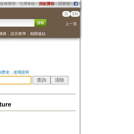
版權聲明
．
引用本站
．
捐款贊助
．
回首頁
．
日
EN
上一頁
佛典
．
語言教學
．
相關連結
詢歷史
．
使用說明
ture