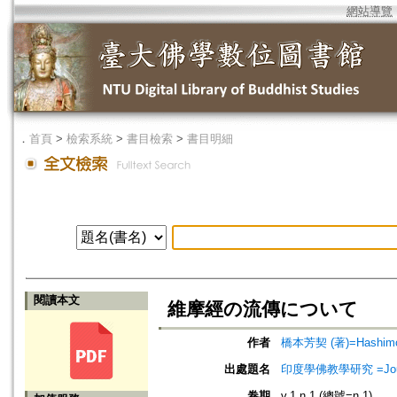
網站導覽
．
首頁
>
檢索系統
>
書目檢索
>
書目明細
閱讀本文
維摩經の流傳について
作者
橋本芳契 (著)=Hashimoto
出處題名
印度學佛教學研究 =Journal 
卷期
v.1 n.1 (總號=n.1)