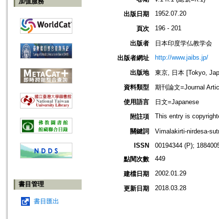
加值服務
1952.07.20
出版日期
196 - 201
頁次
出版者
日本印度学仏教学会
http://www.jaibs.jp/
出版者網址
出版地
東京, 日本 [Tokyo, Jap
資料類型
期刊論文=Journal Artic
使用語言
日文=Japanese
This entry is copyrig
附註項
關鍵詞
Vimalakirti-nirde
ISSN
00194344 (P); 1884005
449
點閱次數
2002.01.29
建檔日期
書目管理
2018.03.28
更新日期
書目匯出