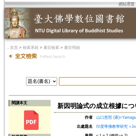
網站導覽
．
首頁
>
檢索系統
>
書目檢索
>
書目明細
閱讀本文
新因明論式の成立根據につ
作者
山口恵照 (著)=Yamaguchi
出處題名
印度學佛教學研究 =Journal 
卷期
v.1 n.2 (總號=n.2)