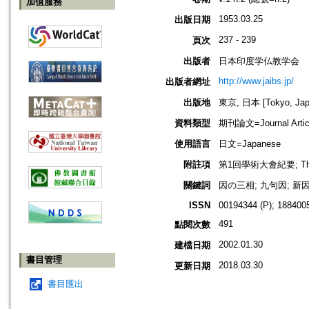
加值服務
1953.03.25
出版日期
237 - 239
頁次
出版者
日本印度学仏教学会
http://www.jaibs.jp/
出版者網址
出版地
東京, 日本 [Tokyo, Jap
資料類型
期刊論文=Journal Artic
使用語言
日文=Japanese
附註項
第1回學術大會紀要; This ent
關鍵詞
因の三相; 九句因; 新因明
ISSN
00194344 (P); 1884005
491
點閱次數
2002.01.30
建檔日期
書目管理
2018.03.30
更新日期
書目匯出