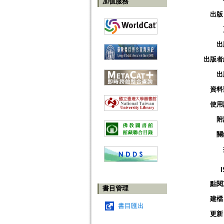
加值服務
出版
出
出版者
出
資料
使用
附
關
點閱
書目管理
建檔
書目匯出
更新