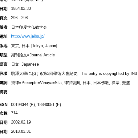
1954.03.30
日期
296 - 298
頁次
版者
日本印度学仏教学会
http://www.jaibs.jp/
網址
版地
東京, 日本 [Tokyo, Japan]
類型
期刊論文=Journal Article
語言
日文=Japanese
註項
駒澤大學における第3回學術大會紀要; This entry is copyrighted by INBUDS,
鍵詞
戒律=Precepts=Vinaya=Sila; 律宗復興; 日本; 日本佛教; 律宗; 覺盛
摘要
ISSN
00194344 (P); 18840051 (E)
714
次數
2002.02.19
日期
2018.03.31
日期