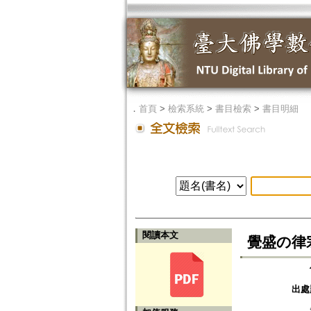
．
首頁
>
檢索系統
>
書目檢索
>
書目明細
閱讀本文
覺盛の律
出處