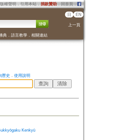
版權聲明
．
引用本站
．
捐款贊助
．
回首頁
．
日
EN
上一頁
佛典
．
語言教學
．
相關連結
詢歷史
．
使用說明
Bukkyōgaku Kenkyū