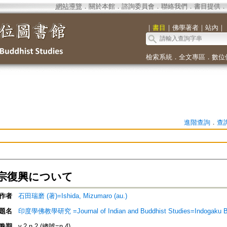
網站導覽
．
關於本館
．
諮詢委員會
．
聯絡我們
．
書目提供
．
｜
書目
｜
佛學著者
｜
站內
｜
檢索系統
．
全文專區
．
數位
進階查詢
．
查
宗復興について
作者
石田瑞磨 (著)=Ishida, Mizumaro (au.)
題名
印度學佛教學研究 =Journal of Indian and Buddhist Studies=Indogaku 
卷期
v.2 n.2 (總號=n.4)