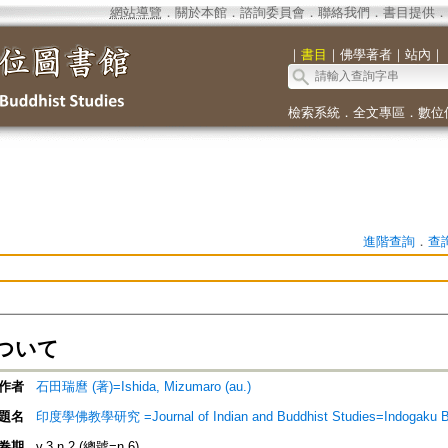
網站導覽
．
關於本館
．
諮詢委員會
．
聯絡我們
．
書目提供
．
｜
書目
｜
佛學著者
｜
站內
｜
檢索系統
．
全文專區
．
數位
進階查詢
．
查
ついて
作者
石田瑞麿 (著)=Ishida, Mizumaro (au.)
題名
印度學佛教學研究 =Journal of Indian and Buddhist Studies=Indogaku 
卷期
v.3 n.2 (總號=n.6)