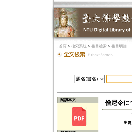
．
首頁
>
檢索系統
>
書目檢索
>
書目明細
閱讀本文
僧尼令に
出處