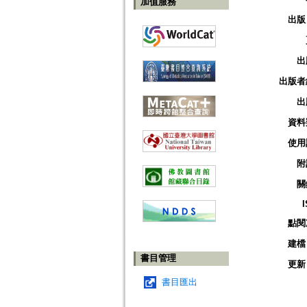
加值服務
出版
出
出版者
出
資料
使用
附
關
點閱
建檔
書目管理
更新
書目匯出