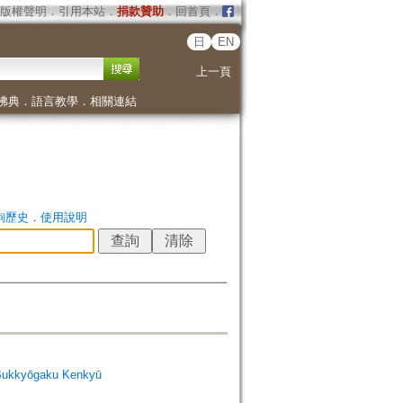
版權聲明
．
引用本站
．
捐款贊助
．
回首頁
．
日
EN
上一頁
佛典
．
語言教學
．
相關連結
詢歷史
．
使用說明
Bukkyōgaku Kenkyū