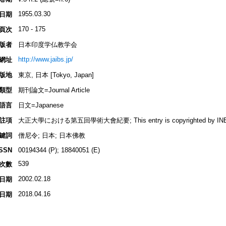
1955.03.30
日期
170 - 175
頁次
版者
日本印度学仏教学会
http://www.jaibs.jp/
網址
版地
東京, 日本 [Tokyo, Japan]
類型
期刊論文=Journal Article
語言
日文=Japanese
註項
大正大學における第五回學術大會紀要; This entry is copyrighted by INBUDS,
鍵詞
僧尼令; 日本; 日本佛教
ISSN
00194344 (P); 18840051 (E)
539
次數
2002.02.18
日期
2018.04.16
日期