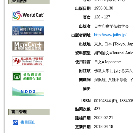
加值服務
1956.01.30
出版日期
126 - 127
頁次
出版者
日本印度学仏教学会
http://www.jaibs.jp/
出版者網址
出版地
東京, 日本 [Tokyo, Jap
資料類型
期刊論文=Journal Artic
使用語言
日文=Japanese
附註項
佛教大學における第六回學術大會紀要
關鍵詞
涅槃經; 八種不淨物; 
摘要
ISSN
00194344 (P); 1884005
437
點閱次數
書目管理
2002.02.21
建檔日期
書目匯出
2018.04.18
更新日期