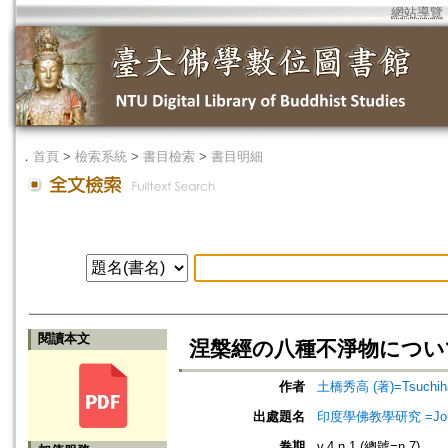
網站導覽
．
首頁
>
檢索系統
>
書目檢索
>
書目明細
閱讀本文
涅槃經の八種不淨物につい
作者
土橋秀高 (著)=Tsuchihas
出處題名
印度學佛教學研究 =Journal 
卷期
v.4 n.1 (總號=n.7)