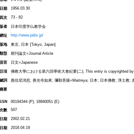
1956.03.30
日期
73 - 82
頁次
版者
日本印度学仏教学会
http://www.jaibs.jp/
網址
版地
東京, 日本 [Tokyo, Japan]
類型
期刊論文=Journal Article
語言
日文=Japanese
註項
佛教大學における第六回學術大會紀要(二); This entry is copyrighted by INBU
鍵詞
惠信尼消息; 善光寺如來; 彌勒菩薩=Maitreya; 日本; 日本佛教; 淨土教; 
摘要
ISSN
00194344 (P); 18840051 (E)
507
次數
2002.02.21
日期
2018.04.19
日期