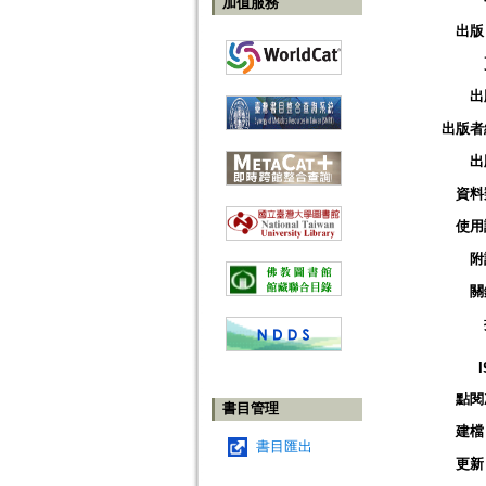
加值服務
出版
出
出版者
出
資料
使用
附
關
點閱
書目管理
建檔
書目匯出
更新