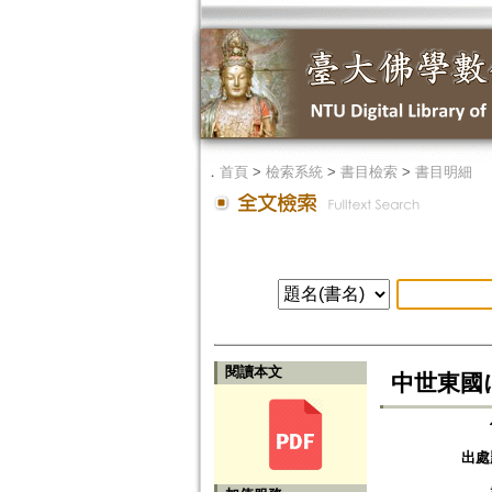
．
首頁
>
檢索系統
>
書目檢索
>
書目明細
閱讀本文
中世東國
出處