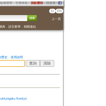
版權聲明
．
引用本站
．
捐款贊助
．
回首頁
．
日
EN
上一頁
佛典
．
語言教學
．
相關連結
詢歷史
．
使用說明
Bukkyōgaku Kenkyū