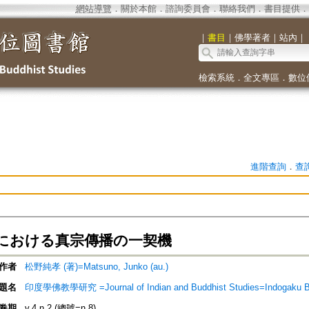
網站導覽
．
關於本館
．
諮詢委員會
．
聯絡我們
．
書目提供
．
｜
書目
｜
佛學著者
｜
站內
｜
檢索系統
．
全文專區
．
數位
進階查詢
．
查
における真宗傳播の一契機
作者
松野純孝 (著)=Matsuno, Junko (au.)
題名
印度學佛教學研究 =Journal of Indian and Buddhist Studies=Indogaku 
卷期
v.4 n.2 (總號=n.8)