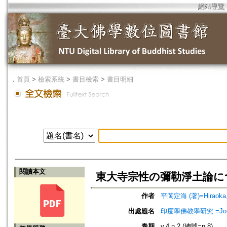
網站導覽
．
首頁
>
檢索系統
>
書目檢索
>
書目明細
閱讀本文
東大寺宗性の彌勒淨土論に
作者
平岡定海 (著)=Hiraoka, J
出處題名
印度學佛教學研究 =Journal 
卷期
v.4 n.2 (總號=n.8)