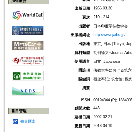
加值服務
1956.03.30
出版日期
210 - 214
頁次
出版者
日本印度学仏教学会
http://www.jaibs.jp/
出版者網址
出版地
東京, 日本 [Tokyo, Jap
資料類型
期刊論文=Journal Artic
使用語言
日文=Japanese
附註項
佛教大學における第六回學術大會紀要
關鍵詞
觀兜率記; 俱舍論; 觀兜
摘要
ISSN
00194344 (P); 1884005
443
點閱次數
書目管理
2002.02.21
建檔日期
書目匯出
2018.04.19
更新日期