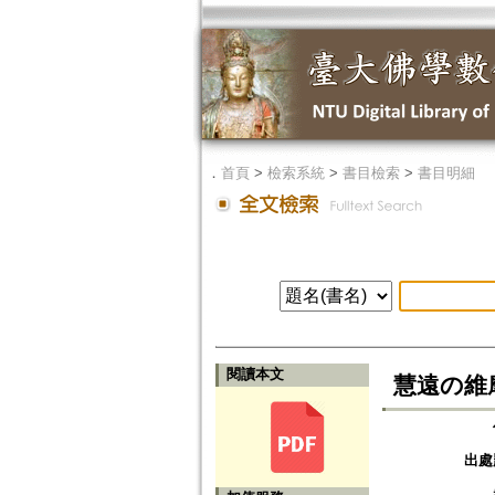
．
首頁
>
檢索系統
>
書目檢索
>
書目明細
閱讀本文
慧遠の維
出處