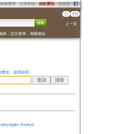
版權聲明
．
引用本站
．
捐款贊助
．
回首頁
．
日
EN
上一頁
佛典
．
語言教學
．
相關連結
詢歷史
．
使用說明
Bukkyōgaku Kenkyū