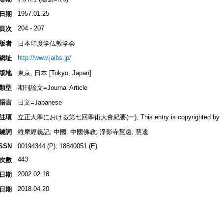
1957.01.25
日期
204 - 207
頁次
版者
日本印度学仏教学会
http://www.jaibs.jp/
網址
版地
東京, 日本 [Tokyo, Japan]
類型
期刊論文=Journal Article
語言
日文=Japanese
註項
立正大學における第七回學術大會紀要(一); This entry is copyrighted by INBU
鍵詞
維摩經義記; 中國; 中國佛教; 淨影寺慧遠; 慧遠
ISSN
00194344 (P); 18840051 (E)
443
次數
2002.02.18
日期
2018.04.20
日期