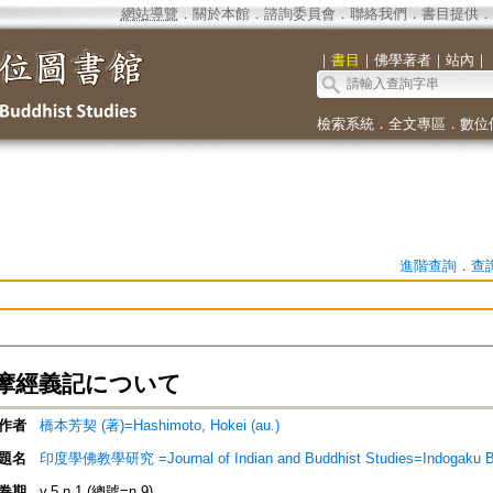
網站導覽
．
關於本館
．
諮詢委員會
．
聯絡我們
．
書目提供
．
｜
書目
｜
佛學著者
｜
站內
｜
檢索系統
．
全文專區
．
數位
進階查詢
．
查
摩經義記について
作者
橋本芳契 (著)=Hashimoto, Hokei (au.)
題名
印度學佛教學研究 =Journal of Indian and Buddhist Studies=Indogaku 
卷期
v.5 n.1 (總號=n.9)