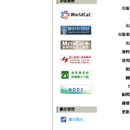
加值服務
出版
出
出版者
出
資料
使用
附
關
點閱
建檔
書目管理
更新
書目匯出